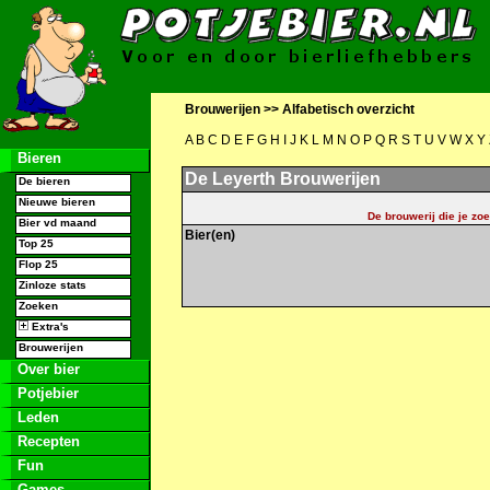
Brouwerijen >>
Alfabetisch overzicht
A
B
C
D
E
F
G
H
I
J
K
L
M
N
O
P
Q
R
S
T
U
V
W
X
Y
Bieren
De Leyerth Brouwerijen
De bieren
Nieuwe bieren
De brouwerij die je zoe
Bier vd maand
Bier(en)
Top 25
Flop 25
Zinloze stats
Zoeken
Extra's
Brouwerijen
Over bier
Potjebier
Leden
Recepten
Fun
Games