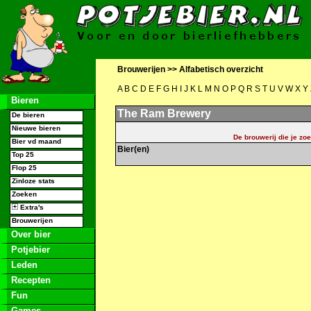
Brouwerijen >>
Alfabetisch overzicht
A
B
C
D
E
F
G
H
I
J
K
L
M
N
O
P
Q
R
S
T
U
V
W
X
Y
Bieren
The Ram Brewery
De bieren
Nieuwe bieren
De brouwerij die je zoe
Bier vd maand
Bier(en)
Top 25
Flop 25
Zinloze stats
Zoeken
Extra's
Brouwerijen
Over bier
Potjebier
Leden
Recepten
Fun
Games