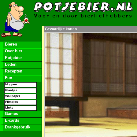
Gevaarlijke katten
Bieren
Over bier
Potjebier
Leden
Recepten
Fun
Moppen
Plaatjes
Wallpaper
Filmpjes
Links
Games
E-cards
Drankgebruik