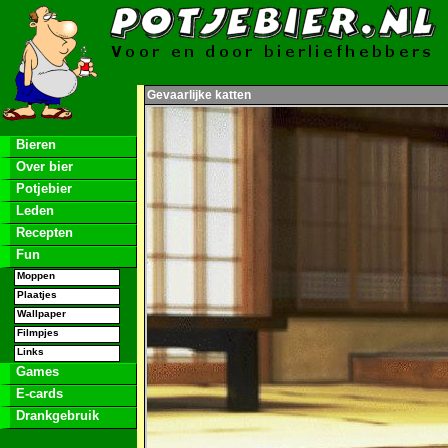
Gevaarlijke katten
Bieren
Over bier
Potjebier
Leden
Recepten
Fun
Moppen
Plaatjes
Wallpaper
Filmpjes
Links
Games
E-cards
Drankgebruik