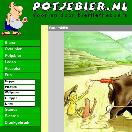
Waterskiën
Bieren
Over bier
Potjebier
Leden
Recepten
Fun
Moppen
Plaatjes
Wallpaper
Filmpjes
Links
Games
E-cards
Drankgebruik