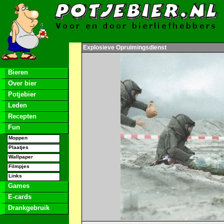
Explosieve Opruimingsdienst
Bieren
Over bier
Potjebier
Leden
Recepten
Fun
Moppen
Plaatjes
Wallpaper
Filmpjes
Links
Games
E-cards
Drankgebruik