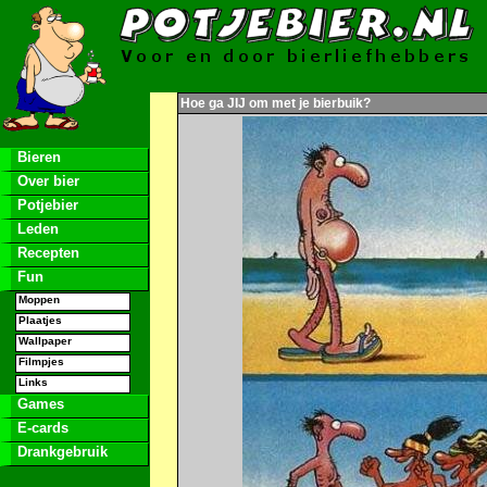
Hoe ga JIJ om met je bierbuik?
Bieren
Over bier
Potjebier
Leden
Recepten
Fun
Moppen
Plaatjes
Wallpaper
Filmpjes
Links
Games
E-cards
Drankgebruik