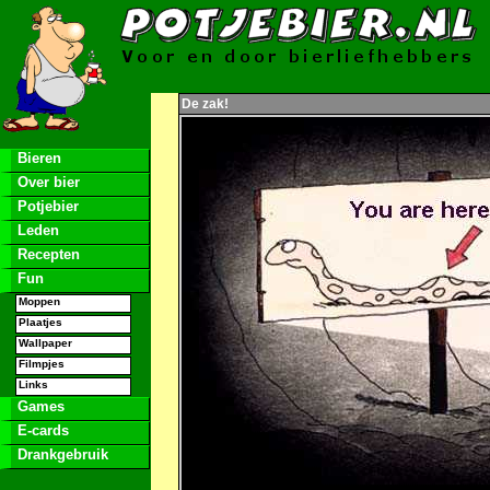
De zak!
Bieren
Over bier
Potjebier
Leden
Recepten
Fun
Moppen
Plaatjes
Wallpaper
Filmpjes
Links
Games
E-cards
Drankgebruik