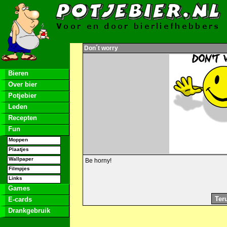
Don´t worry
Bieren
Over bier
Potjebier
Leden
Recepten
Fun
Moppen
Plaatjes
Wallpaper
Be horny!
Filmpjes
Links
Games
E-cards
Drankgebruik