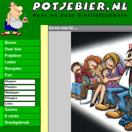
Eerste hulp bij ....
Bieren
Over bier
Potjebier
Leden
Recepten
Fun
Moppen
Plaatjes
Wallpaper
Filmpjes
Links
Games
E-cards
Drankgebruik