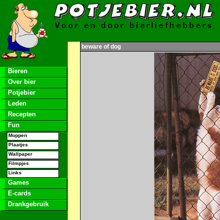
beware of dog
Bieren
Over bier
Potjebier
Leden
Recepten
Fun
Moppen
Plaatjes
Wallpaper
Filmpjes
Links
Games
E-cards
Drankgebruik