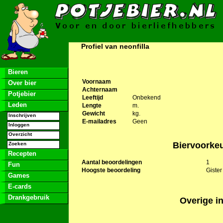
Profiel van neonfilla
Bieren
Voornaam
Over bier
Achternaam
Potjebier
Leeftijd
Onbekend
Leden
Lengte
m.
Gewicht
kg.
Inschrijven
E-mailadres
Geen
Inloggen
Overzicht
Biervoorke
Zoeken
Recepten
Aantal beoordelingen
1
Fun
Hoogste beoordeling
Gister
Games
E-cards
Drankgebruik
Overige in