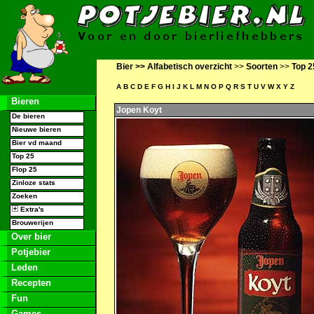
Bier >>
Alfabetisch overzicht
>>
Soorten
>>
Top 2
A
B
C
D
E
F
G
H
I
J
K
L
M
N
O
P
Q
R
S
T
U
V
W
X
Y
Z
Bieren
Jopen Koyt
De bieren
Nieuwe bieren
Bier vd maand
Top 25
Flop 25
Zinloze stats
Zoeken
Extra's
Brouwerijen
Over bier
Potjebier
Leden
Recepten
Fun
Games