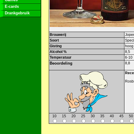
E-cards
Drankgebruik
Brouwerij
Jope
Soort
Speci
Gisting
hoog
Alcohol %
8,5
Temperatuur
6-10
Beoordeling
8,8
Recep
Rosbi
10
15
20
25
30
35
40
45
50