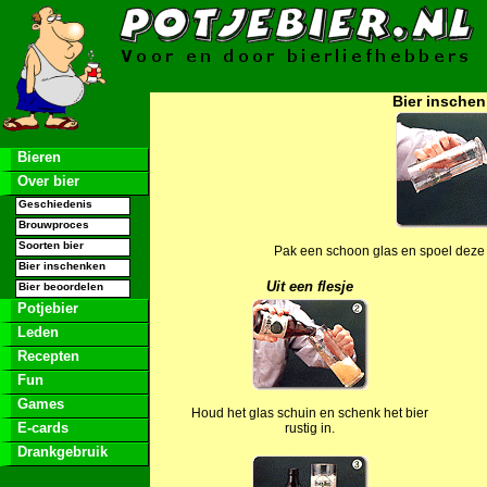
Bier insche
Bieren
Over bier
Geschiedenis
Brouwproces
Soorten bier
Pak een schoon glas en spoel deze
Bier inschenken
Uit een flesje
Bier beoordelen
Potjebier
Leden
Recepten
Fun
Games
Houd het glas schuin en schenk het bier
E-cards
rustig in.
Drankgebruik