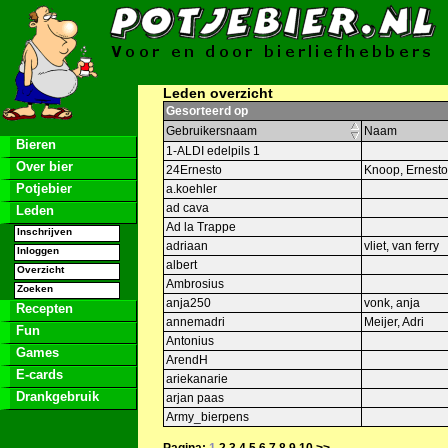
Leden overzicht
Gesorteerd op
Gebruikersnaam
Naam
Bieren
1-ALDI edelpils 1
Over bier
24Ernesto
Knoop, Ernesto
Potjebier
a.koehler
ad cava
Leden
Ad la Trappe
Inschrijven
adriaan
vliet, van ferry
Inloggen
albert
Overzicht
Ambrosius
Zoeken
anja250
vonk, anja
Recepten
annemadri
Meijer, Adri
Fun
Antonius
Games
ArendH
E-cards
ariekanarie
Drankgebruik
arjan paas
Army_bierpens