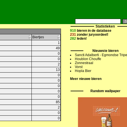
Statistieken
910
bieren in de database
231
zonder juryoordeel!
Biertjes
282
leden!
1
49
Nieuwste bieren
0
Sancti Adalberti - Egmondse Tripe
0
Houblon Chouffe
Zonnestraal
2
Vorst
13
Hopla Bier
0
Meer nieuwe bieren
0
0
Random wallpaper
0
0
85
2
0
0