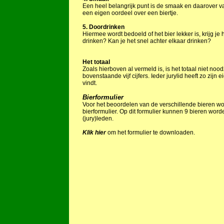
Een heel belangrijk punt is de smaak en daarover valt 
een eigen oordeel over een biertje.
5. Doordrinken
Hiermee wordt bedoeld of het bier lekker is, krijg j
drinken? Kan je het snel achter elkaar drinken?
Het totaal
Zoals hierboven al vermeld is, is het totaal niet no
bovenstaande vijf cijfers. Ieder jurylid heeft zo zijn e
vindt.
Bierformulier
Voor het beoordelen van de verschillende bieren w
bierformulier. Op dit formulier kunnen 9 bieren wor
(jury)leden.
Klik hier
om het formulier te downloaden.