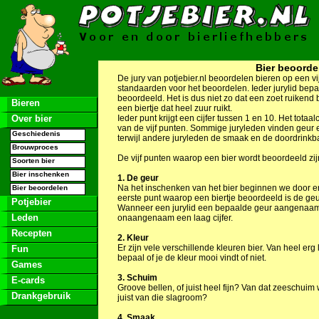
Bier beoorde
De jury van potjebier.nl beoordelen bieren op een vi
standaarden voor het beoordelen. Ieder jurylid bepaal
beoordeeld. Het is dus niet zo dat een zoet ruikend 
Bieren
een biertje dat heel zuur ruikt.
Over bier
Ieder punt krijgt een cijfer tussen 1 en 10. Het totaalc
van de vijf punten. Sommige juryleden vinden geur e
Geschiedenis
terwijl andere juryleden de smaak en de doordrinkb
Brouwproces
De vijf punten waarop een bier wordt beoordeeld zij
Soorten bier
Bier inschenken
1. De geur
Na het inschenken van het bier beginnen we door er 
Bier beoordelen
eerste punt waarop een biertje beoordeeld is de geu
Potjebier
Wanneer een jurylid een bepaalde geur aangenaam vin
Leden
onaangenaam een laag cijfer.
Recepten
2. Kleur
Er zijn vele verschillende kleuren bier. Van heel erg 
Fun
bepaal of je de kleur mooi vindt of niet.
Games
3. Schuim
E-cards
Groove bellen, of juist heel fijn? Van dat zeeschuim wa
Drankgebruik
juist van die slagroom?
4. Smaak