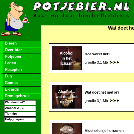
Wat doet h
Bieren
Over bier
Hoe werkt het?
Potjebier
grootte 3,1 Mb
Leden
Recepten
Fun
Games
E-cards
Wat doet het met je?
Drankgebruik
grootte 3,1 Mb
Wat doet het?
Alcohol A - Z
Tien tips
Hulpgroepen
Alcohol en je hersenen