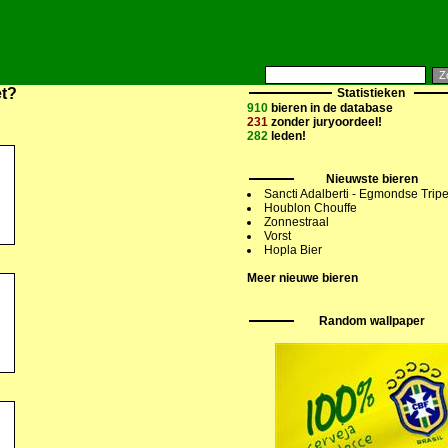
et?
Statistieken
910
bieren in de database
231
zonder juryoordeel!
282
leden!
Nieuwste bieren
Sancti Adalberti - Egmondse Tripe
Houblon Chouffe
Zonnestraal
Vorst
Hopla Bier
Meer nieuwe bieren
Random wallpaper