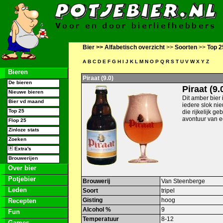
Bier >>
Alfabetisch overzicht
>>
Soorten
>>
Top 2
A
B
C
D
E
F
G
H
I
J
K
L
M
N
O
P
Q
R
S
T
U
V
W
X
Y
Z
Bieren
Piraat (9.0)
De bieren
Piraat (9.
Nieuwe bieren
Dit amber bier 
Bier vd maand
iedere slok nie
Top 25
die rijkelijk g
avontuur van e
Flop 25
Zinloze stats
Zoeken
Extra's
Brouwerijen
Over bier
Potjebier
Brouwerij
Van Steenberge
Leden
Soort
tripel
Gisting
hoog
Recepten
Alcohol %
9
Fun
Temperatuur
8-12
Games