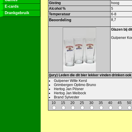
Gisting
hoog
E-cards
Alcohol %
5
Drankgebruik
Temperatuur
6-8
Beoordeling
8,7
Glazen bij dit
Gulpener Ko
(jury) Leden die dit bier lekker vinden drinken ook
Gulpener Witte Kerst
Grimbergen Optimo Bruno
Hertog Jan Pilsner
Hertog Jan Meibock
Brand Sylvester
10
15
20
25
30
35
40
45
50