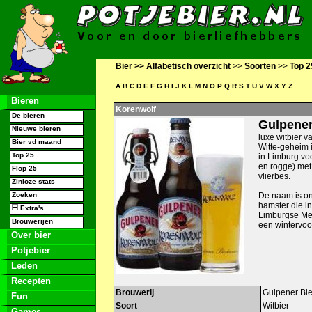
Bier >>
Alfabetisch overzicht
>>
Soorten
>>
Top 2
A
B
C
D
E
F
G
H
I
J
K
L
M
N
O
P
Q
R
S
T
U
V
W
X
Y
Z
Bieren
Korenwolf
De bieren
Gulpener
Nieuwe bieren
luxe witbier v
Bier vd maand
Witte-geheim 
Top 25
in Limburg vo
en rogge) met
Flop 25
vlierbes.
Zinloze stats
Zoeken
De naam is o
hamster die i
Extra's
Limburgse Mer
Brouwerijen
een wintervoo
Over bier
Potjebier
Leden
Recepten
Brouwerij
Gulpener Bie
Fun
Soort
Witbier
Games