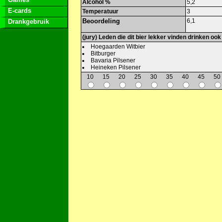
Alcohol %
5,2
E-cards
Temperatuur
3
Beoordeling
6,1
Drankgebruik
(jury) Leden die dit bier lekker vinden drinken ook
Hoegaarden Witbier
Bitburger
Bavaria Pilsener
Heineken Pilsener
10
15
20
25
30
35
40
45
50