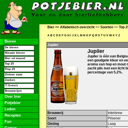
Bier >>
Alfabetisch overzicht
>>
Soorten
>>
Top 2
A
B
C
D
E
F
G
H
I
J
K
L
M
N
O
P
Q
R
S
T
U
V
W
X
Y
Z
Bieren
Jupiler
De bieren
Jupiler
Nieuwe bieren
Jupiler is één van Belgisc
Bier vd maand
een goudgele kleur en ee
Top 25
aroma van hop en mout met
zacht pils met een licht 
Flop 25
percentage van 5.2%.
Zinloze stats
Zoeken
Extra's
Brouwerijen
Over bier
Potjebier
Leden
Brouwerij
Interbrew
Recepten
Soort
Pilsener
Fun
Gisting
Laag
Games