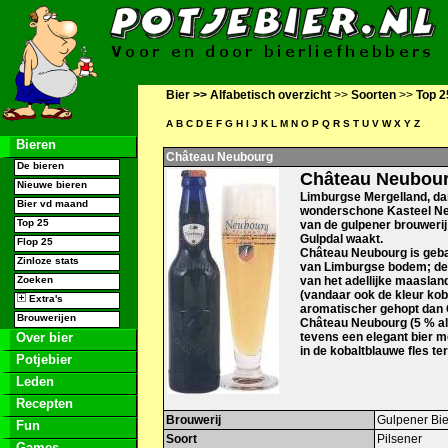
Bier >>
Alfabetisch overzicht
>>
Soorten
>>
Top 2
A
B
C
D
E
F
G
H
I
J
K
L
M
N
O
P
Q
R
S
T
U
V
W
X
Y
Z
Bieren
Château Neubourg
De bieren
Château Neubou
Nieuwe bieren
Limburgse Mergelland, dan
Bier vd maand
wonderschone Kasteel Ne
Top 25
van de gulpener brouwerij 
Gulpdal waakt.
Flop 25
Château Neubourg is geb
Zinloze stats
van Limburgse bodem; dee
Zoeken
van het adellijke maasla
(vandaar ook de kleur koba
Extra's
aromatischer gehopt dan 
Brouwerijen
Château Neubourg (5 % alc
Over bier
tevens een elegant bier m
in de kobaltblauwe fles te
Potjebier
Leden
Recepten
Brouwerij
Gulpener Bie
Fun
Soort
Pilsener
Games