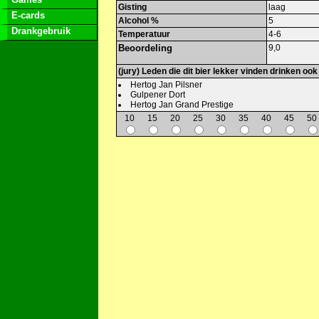
Gisting
laag
E-cards
Alcohol %
5
Drankgebruik
Temperatuur
4-6
Beoordeling
9,0
(jury) Leden die dit bier lekker vinden drinken ook
Hertog Jan Pilsner
Gulpener Dort
Hertog Jan Grand Prestige
10
15
20
25
30
35
40
45
50