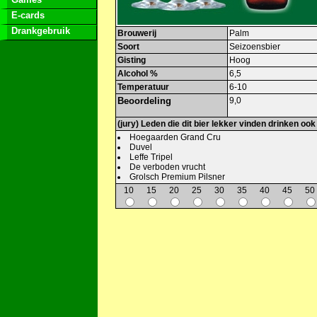
E-cards
Drankgebruik
Brouwerij
Palm
Soort
Seizoensbier
Gisting
Hoog
Alcohol %
6,5
Temperatuur
6-10
Beoordeling
9,0
(jury) Leden die dit bier lekker vinden drinken ook
Hoegaarden Grand Cru
Duvel
Leffe Tripel
De verboden vrucht
Grolsch Premium Pilsner
10
15
20
25
30
35
40
45
50