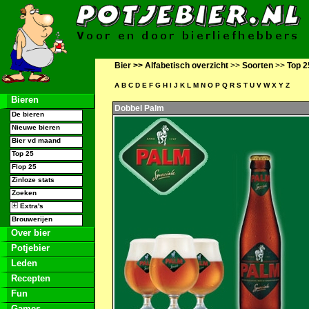
Bier >>
Alfabetisch overzicht
>>
Soorten
>>
Top 2
A
B
C
D
E
F
G
H
I
J
K
L
M
N
O
P
Q
R
S
T
U
V
W
X
Y
Z
Bieren
Dobbel Palm
De bieren
Nieuwe bieren
Bier vd maand
Top 25
Flop 25
Zinloze stats
Zoeken
Extra's
Brouwerijen
Over bier
Potjebier
Leden
Recepten
Fun
Games