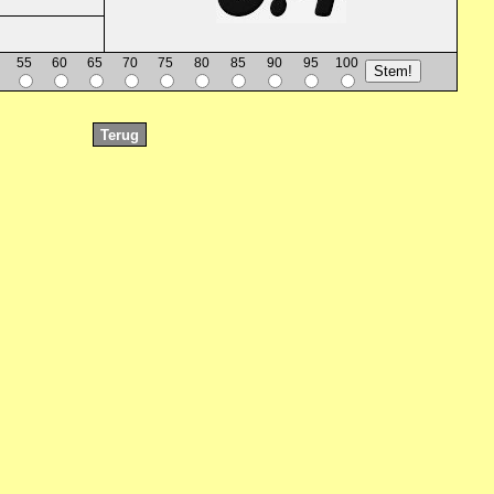
55
60
65
70
75
80
85
90
95
100