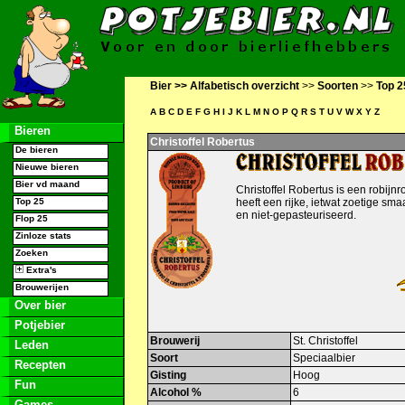
Bier >>
Alfabetisch overzicht
>>
Soorten
>>
Top 2
A
B
C
D
E
F
G
H
I
J
K
L
M
N
O
P
Q
R
S
T
U
V
W
X
Y
Z
Bieren
Christoffel Robertus
De bieren
Nieuwe bieren
Bier vd maand
Christoffel Robertus is een robij
Top 25
heeft een rijke, ietwat zoetige smaa
en niet-gepasteuriseerd.
Flop 25
Zinloze stats
Zoeken
Extra's
Brouwerijen
Over bier
Potjebier
Brouwerij
St. Christoffel
Leden
Soort
Speciaalbier
Recepten
Gisting
Hoog
Fun
Alcohol %
6
Games