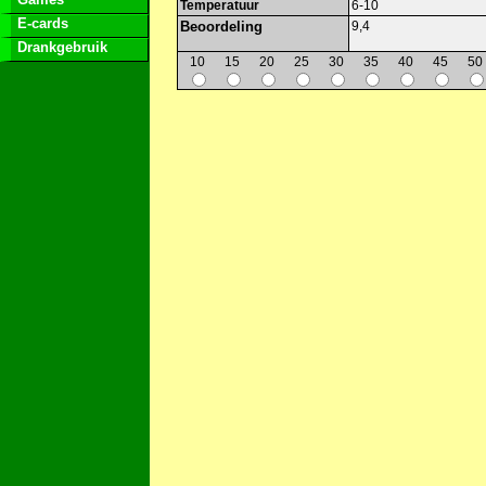
Temperatuur
6-10
E-cards
Beoordeling
9,4
Drankgebruik
10
15
20
25
30
35
40
45
50