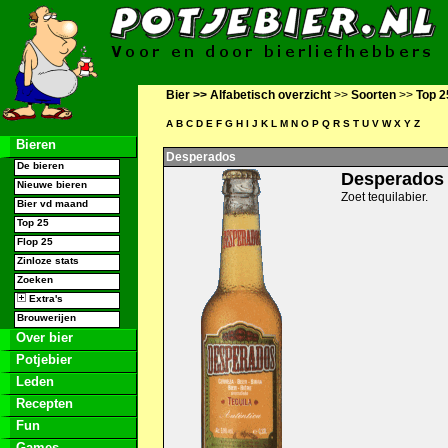
Bier >>
Alfabetisch overzicht
>>
Soorten
>>
Top 2
A
B
C
D
E
F
G
H
I
J
K
L
M
N
O
P
Q
R
S
T
U
V
W
X
Y
Z
Bieren
Desperados
De bieren
Desperados
Nieuwe bieren
Zoet tequilabier.
Bier vd maand
Top 25
Flop 25
Zinloze stats
Zoeken
Extra's
Brouwerijen
Over bier
Potjebier
Leden
Recepten
Fun
Games