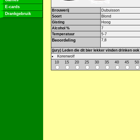
E-cards
Brouwerij
Dubuisson
Drankgebruik
Soort
Blond
Gisting
Hoog
Alcohol %
7
Temperatuur
5-7
Beoordeling
7,8
(jury) Leden die dit bier lekker vinden drinken ook
Korenwolf
10
15
20
25
30
35
40
45
50