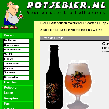
Bier >>
Alfabetisch overzicht
>>
Soorten
>>
Top 2
A
B
C
D
E
F
G
H
I
J
K
L
M
N
O
P
Q
R
S
T
U
V
W
X
Y
Z
Bieren
Cuvee des Trolls
De bieren
Cuv
Nieuwe bieren
Een b
Bier vd maand
sina
Top 25
Flop 25
Zinloze stats
Zoeken
Extra's
Brouwerijen
Over bier
Potjebier
Leden
Recepten
Fun
Games