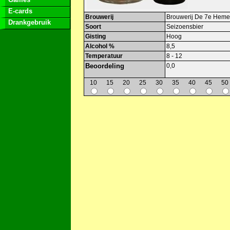
E-cards
Brouwerij
Brouwerij De 7e Heme
Drankgebruik
Soort
Seizoensbier
Gisting
Hoog
Alcohol %
8,5
Temperatuur
8 - 12
Beoordeling
0,0
10
15
20
25
30
35
40
45
50