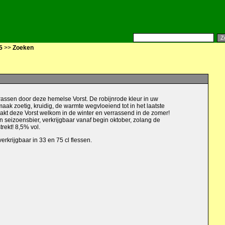
5
>>
Zoeken
rassen door deze hemelse Vorst. De robijnrode kleur in uw
maak zoetig, kruidig, de warmte wegvloeiend tot in het laatste
akt deze Vorst welkom in de winter en verrassend in de zomer!
en seizoensbier, verkrijgbaar vanaf begin oktober, zolang de
trekt! 8,5% vol.
 verkrijgbaar in 33 en 75 cl flessen.