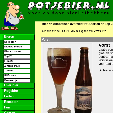
Bier >>
Alfabetisch overzicht
>>
Soorten
>>
Top 2
A
B
C
D
E
F
G
H
I
J
K
L
M
N
O
P
Q
R
S
T
U
V
W
X
Y
Z
Bieren
Vorst
De bieren
Vorst
Nieuwe bieren
Laat u ver
Bier vd maand
glas, de s
Top 25
puntje, ma
Vorst is e
Flop 25
voorraad s
Zinloze stats
Dit bier is
Zoeken
Extra's
Brouwerijen
Over bier
Potjebier
Leden
Recepten
Fun
Games