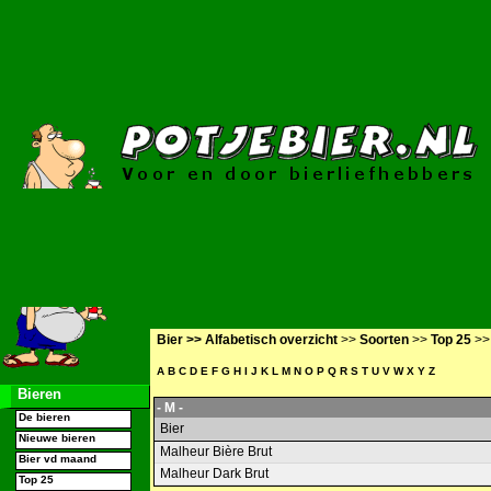
Bier >>
Alfabetisch overzicht
>>
Soorten
>>
Top 25
>
A
B
C
D
E
F
G
H
I
J
K
L
M
N
O
P
Q
R
S
T
U
V
W
X
Y
Z
Bieren
- M -
De bieren
Bier
Nieuwe bieren
Malheur Bière Brut
Bier vd maand
Malheur Dark Brut
Top 25