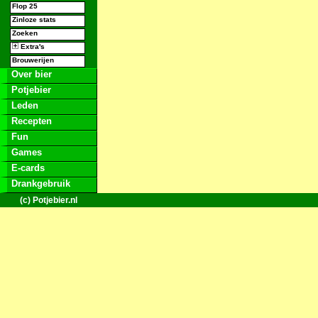
Flop 25
Zinloze stats
Zoeken
Extra's
Brouwerijen
Over bier
Potjebier
Leden
Recepten
Fun
Games
E-cards
Drankgebruik
(c) Potjebier.nl