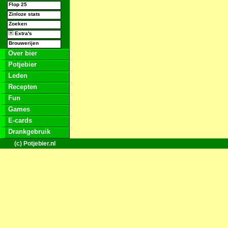
Flop 25
Zinloze stats
Zoeken
Extra's
Brouwerijen
Over bier
Potjebier
Leden
Recepten
Fun
Games
E-cards
Drankgebruik
(c) Potjebier.nl