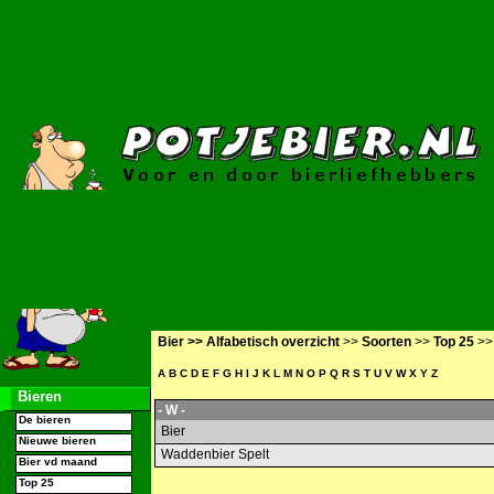
Bier >>
Alfabetisch overzicht
>>
Soorten
>>
Top 25
>
A
B
C
D
E
F
G
H
I
J
K
L
M
N
O
P
Q
R
S
T
U
V
W
X
Y
Z
Bieren
- W -
De bieren
Bier
Nieuwe bieren
Waddenbier Spelt
Bier vd maand
Top 25