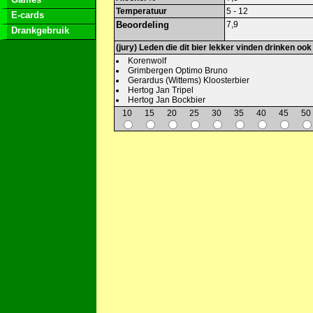
Temperatuur
5 - 12
E-cards
Beoordeling
7,9
Drankgebruik
(jury) Leden die dit bier lekker vinden drinken ook
Korenwolf
Grimbergen Optimo Bruno
Gerardus (Wittems) Kloosterbier
Hertog Jan Tripel
Hertog Jan Bockbier
10
15
20
25
30
35
40
45
50