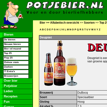
Bier >>
Alfabetisch overzicht
>>
Soorten
>>
Top 2
A
B
C
D
E
F
G
H
I
J
K
L
M
N
O
P
Q
R
S
T
U
V
W
X
Y
Z
Bieren
Deugniet
De bieren
Nieuwe bieren
Bier vd maand
Top 25
Flop 25
Deugniet is een
van groene appe
Zinloze stats
Zoeken
Extra's
Brouwerijen
Over bier
Potjebier
Leden
Brouwerij
DuBocq
Recepten
Soort
Speciaalbier
Fun
Gisting
Hoog
Alcohol %
7,3
Games