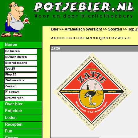
Bier >>
Alfabetisch overzicht
>>
Soorten
>>
Top 2
A
B
C
D
E
F
G
H
I
J
K
L
M
N
O
P
Q
R
S
T
U
V
W
X
Y
Z
Bieren
Zatte
De bieren
Nieuwe bieren
Bier vd maand
Top 25
Flop 25
Zinloze stats
Zoeken
Extra's
Brouwerijen
Over bier
Potjebier
Leden
Recepten
Fun
Games