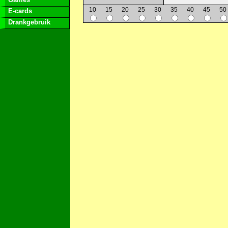
10
15
20
25
30
35
40
45
50
E-cards
Drankgebruik