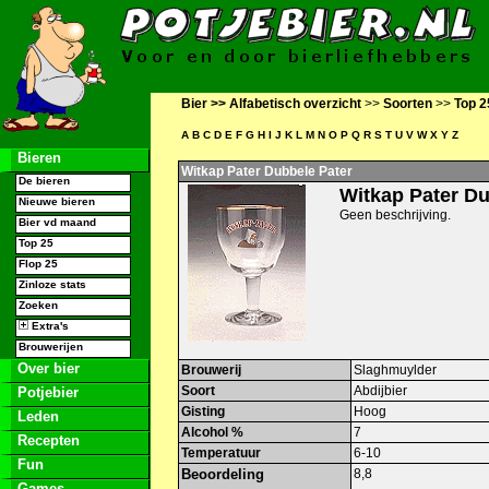
Bier >>
Alfabetisch overzicht
>>
Soorten
>>
Top 2
A
B
C
D
E
F
G
H
I
J
K
L
M
N
O
P
Q
R
S
T
U
V
W
X
Y
Z
Bieren
Witkap Pater Dubbele Pater
De bieren
Witkap Pater Du
Nieuwe bieren
Geen beschrijving.
Bier vd maand
Top 25
Flop 25
Zinloze stats
Zoeken
Extra's
Brouwerijen
Over bier
Brouwerij
Slaghmuylder
Soort
Abdijbier
Potjebier
Gisting
Hoog
Leden
Alcohol %
7
Recepten
Temperatuur
6-10
Fun
Beoordeling
8,8
Games