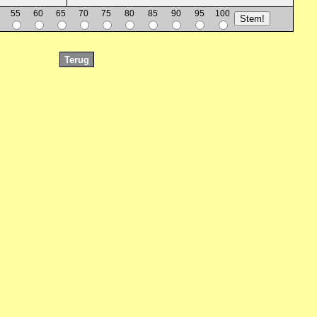
55
60
65
70
75
80
85
90
95
100