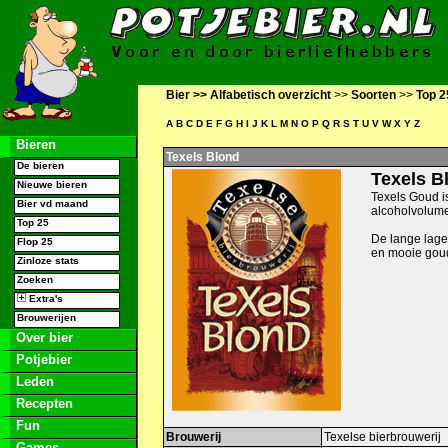
Bier >>
Alfabetisch overzicht
>>
Soorten
>>
Top 2
A
B
C
D
E
F
G
H
I
J
K
L
M
N
O
P
Q
R
S
T
U
V
W
X
Y
Z
Bieren
Texels Blond
De bieren
Texels B
Nieuwe bieren
Texels Goud i
Bier vd maand
alcoholvolum
Top 25
De lange lage
Flop 25
en mooie goud
Zinloze stats
Zoeken
Extra's
Brouwerijen
Over bier
Potjebier
Leden
Recepten
Fun
Brouwerij
Texelse bierbrouwerij
Games