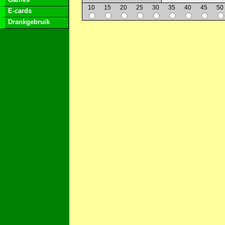
10
15
20
25
30
35
40
45
50
E-cards
Drankgebruik