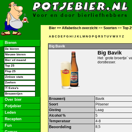
Bier >>
Alfabetisch overzicht
>>
Soorten
>>
Top 2
A
B
C
D
E
F
G
H
I
J
K
L
M
N
O
P
Q
R
S
T
U
V
W
X
Y
Z
Bieren
Big Bavik
De bieren
Big Bavik
Nieuwe bieren
Het ´grote broertje´ va
Bier vd maand
dorstlesser.
Top 25
Flop 25
Zinloze stats
Zoeken
Extra's
Brouwerijen
Brouwerij
Bavik
Over bier
Soort
Pilsener
Potjebier
Gisting
Laag
Leden
Alcohol %
5
Recepten
Temperatuur
4-8
Fun
Beoordeling
8,5
Games