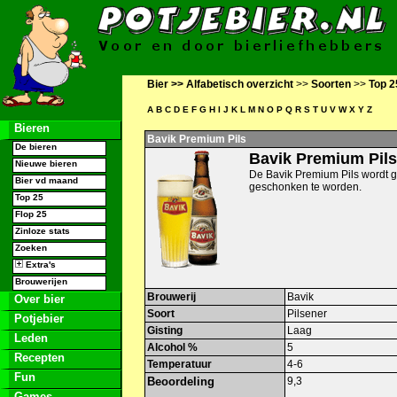
Bier >>
Alfabetisch overzicht
>>
Soorten
>>
Top 2
A
B
C
D
E
F
G
H
I
J
K
L
M
N
O
P
Q
R
S
T
U
V
W
X
Y
Z
Bieren
Bavik Premium Pils
De bieren
Bavik Premium Pils
Nieuwe bieren
De Bavik Premium Pils wordt 
Bier vd maand
geschonken te worden.
Top 25
Flop 25
Zinloze stats
Zoeken
Extra's
Brouwerijen
Brouwerij
Bavik
Over bier
Soort
Pilsener
Potjebier
Gisting
Laag
Leden
Alcohol %
5
Recepten
Temperatuur
4-6
Fun
Beoordeling
9,3
Games