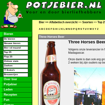
Bier >>
Alfabetisch overzicht
>>
Soorten
>>
Top 2
A
B
C
D
E
F
G
H
I
J
K
L
M
N
O
P
Q
R
S
T
U
V
W
X
Y
Z
Bieren
Three Horses Beer
De bieren
Three Horses Bee
Nieuwe bieren
Bier vd maand
Volgens onze leverancier in 
Top 25
Madagascar.
Flop 25
Onze dank is dan ook erg gro
Zinloze stats
2 weken bij zijn ouders op 
Zoeken
Extra's
Brouwerijen
Over bier
Potjebier
Leden
Recepten
Fun
Games