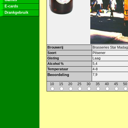
E-cards
Drankgebruik
Brouwerij
Brasseries Star Mada
Soort
Pilsener
Gisting
Laag
Alcohol %
5,4
Temperatuur
4-8
Beoordeling
7,9
10
15
20
25
30
35
40
45
50