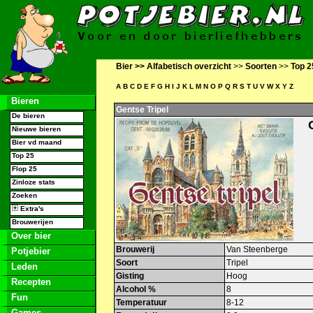
Bier >>
Alfabetisch overzicht
>>
Soorten
>>
Top 2
A
B
C
D
E
F
G
H
I
J
K
L
M
N
O
P
Q
R
S
T
U
V
W
X
Y
Z
Bieren
Gentse Tripel
De bieren
Nieuwe bieren
Bier vd maand
Top 25
Flop 25
Zinloze stats
Zoeken
Extra's
Brouwerijen
Over bier
Brouwerij
Van Steenberge
Potjebier
Soort
Tripel
Leden
Gisting
Hoog
Recepten
Alcohol %
8
Fun
Temperatuur
8-12
Games