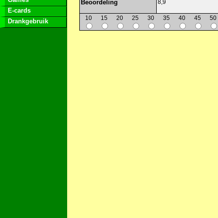
Beoordeling
8,9
E-cards
10
15
20
25
30
35
40
45
50
Drankgebruik