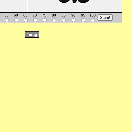
55
60
65
70
75
80
85
90
95
100