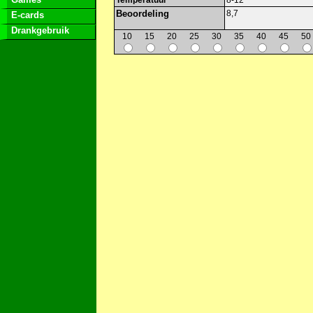
Temperatuur
8-12
Beoordeling
8,7
E-cards
Drankgebruik
10
15
20
25
30
35
40
45
50