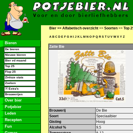
Bier >>
Alfabetisch overzicht
>>
Soorten
>>
Top 2
A
B
C
D
E
F
G
H
I
J
K
L
M
N
O
P
Q
R
S
T
U
V
W
X
Y
Z
Bieren
Zatte Bie
De bieren
Nieuwe bieren
Bier vd maand
Top 25
Flop 25
Zinloze stats
Zoeken
Extra's
Brouwerijen
Over bier
Potjebier
Brouwerij
De Bie
Leden
Soort
Speciaalbier
Recepten
Gisting
Hoog
Fun
Alcohol %
9,5
Games