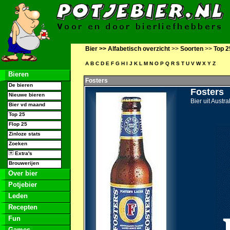
Bier >>
Alfabetisch overzicht
>>
Soorten
>>
Top 2
A
B
C
D
E
F
G
H
I
J
K
L
M
N
O
P
Q
R
S
T
U
V
W
X
Y
Z
Bieren
Fosters
De bieren
Fosters
Nieuwe bieren
Bier uit Austra
Bier vd maand
Top 25
Flop 25
Zinloze stats
Zoeken
Extra's
Brouwerijen
Over bier
Potjebier
Leden
Recepten
Fun
Games