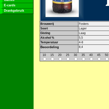
E-cards
Drankgebruik
Brouwerij
Fosters
Soort
Lager
Gisting
Laag
Alcohol %
5,5
Temperatuur
4-8
Beoordeling
8,4
10
15
20
25
30
35
40
45
50