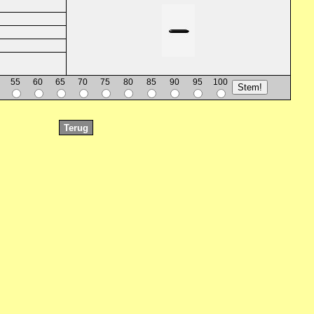
55
60
65
70
75
80
85
90
95
100