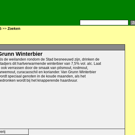
5
>>
Zoeken
Grunn Winterbier
ls de weilanden rondom de Stad besneeuwd zijn, drinken de
tadjers dit hartverwarmende winterbier van 7,5% vol. alc. Laat
 ook verrassen door de smaak van pilsmout, rostmout,
arwemout, curacaoschil en koriander. Van Grunn Winterbier
ordt speciaal genoten in de koude maanden, als het
edronken wordt bij het knapperende haardvuur.
erij