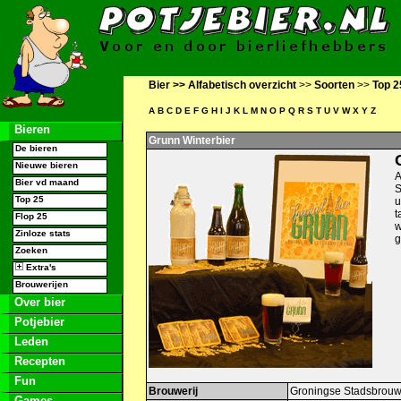
Bier >>
Alfabetisch overzicht
>>
Soorten
>>
Top 2
A
B
C
D
E
F
G
H
I
J
K
L
M
N
O
P
Q
R
S
T
U
V
W
X
Y
Z
Bieren
Grunn Winterbier
De bieren
Nieuwe bieren
A
Bier vd maand
S
Top 25
u
t
Flop 25
w
Zinloze stats
g
Zoeken
Extra's
Brouwerijen
Over bier
Potjebier
Leden
Recepten
Fun
Brouwerij
Groningse Stadsbrouw
Games