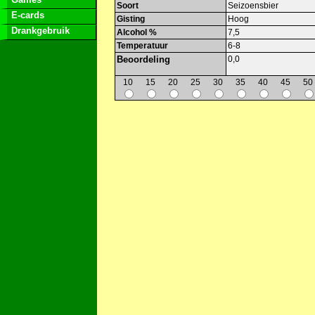
Soort
Seizoensbier
E-cards
Gisting
Hoog
Drankgebruik
Alcohol %
7,5
Temperatuur
6-8
Beoordeling
0,0
10
15
20
25
30
35
40
45
50