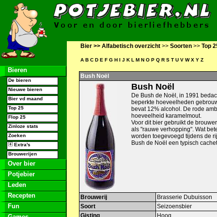
Bier >>
Alfabetisch overzicht
>>
Soorten
>>
Top 2
A
B
C
D
E
F
G
H
I
J
K
L
M
N
O
P
Q
R
S
T
U
V
W
X
Y
Z
Bieren
Bush Noël
De bieren
Bush Noël
Nieuwe bieren
De Bush de Noël, in 1991 bedac
Bier vd maand
beperkte hoeveelheden gebrouwe
Top 25
bevat 12% alcohol. De rode ambe
hoeveelheid karamelmout.
Flop 25
Voor dit bier gebruikt de brouwe
Zinloze stats
als "rauwe verhopping". Wat be
Zoeken
worden toegevoegd tijdens de rij
Bush de Noël een typisch cachet
Extra's
Brouwerijen
Over bier
Potjebier
Leden
Recepten
Brouwerij
Brasserie Dubuisson
Fun
Soort
Seizoensbier
Gisting
Hoog
Games