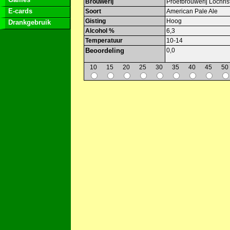
Brouwerij
Proefbrouwerij Lochrist
E-cards
Soort
American Pale Ale
Gisting
Hoog
Drankgebruik
Alcohol %
6,3
Temperatuur
10-14
Beoordeling
0,0
10
15
20
25
30
35
40
45
50