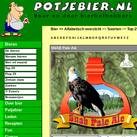
Bier >>
Alfabetisch overzicht
>>
Soorten
>>
Top 2
A
B
C
D
E
F
G
H
I
J
K
L
M
N
O
P
Q
R
S
T
U
V
W
X
Y
Z
Bieren
SNAB Pale Ale
De bieren
Nieuwe bieren
Bier vd maand
Top 25
Flop 25
Zinloze stats
Zoeken
Extra's
Brouwerijen
Over bier
Potjebier
Leden
Recepten
Fun
Games