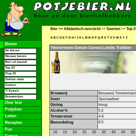
Bier >>
Alfabetisch overzicht
>>
Soorten
>>
Top 2
A
B
C
D
E
F
G
H
I
J
K
L
M
N
O
P
Q
R
S
T
U
V
W
X
Y
Z
Bieren
Timmermans Gueuze Caveau Lambic Tradition
De bieren
Nieuwe bieren
Bier vd maand
Top 25
Flop 25
Zinloze stats
Zoeken
Extra's
Brouwerij
Brouwerij Timmerman
Brouwerijen
Soort
Speciaalbier
Over bier
Gisting
Hoog
Potjebier
Alcohol %
5,5
Leden
Temperatuur
4-6
Beoordeling
8,5
Recepten
Fun
10
15
20
25
30
35
40
45
50
Games