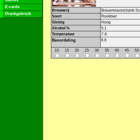
E-cards
Brouwerij
Brauereiausschank Sc
Drankgebruik
Soort
Rookbier
Gisting
Hoog
Alcohol %
5,1
Temperatuur
7-8
Beoordeling
6,6
10
15
20
25
30
35
40
45
50