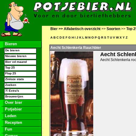
Bier >>
Alfabetisch overzicht
>>
Soorten
>>
Top 2
A
B
C
D
E
F
G
H
I
J
K
L
M
N
O
P
Q
R
S
T
U
V
W
X
Y
Z
Bieren
Aecht Schlenkerla Rauchbier
De bieren
Aecht Schlen
Nieuwe bieren
Aecht Schlenkerla roo
Bier vd maand
Top 25
Flop 25
Zinloze stats
Zoeken
Extra's
Brouwerijen
Over bier
Potjebier
Leden
Recepten
Fun
Games