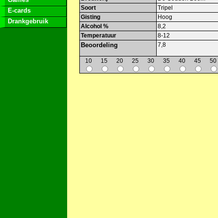
Soort
Tripel
E-cards
Gisting
Hoog
Drankgebruik
Alcohol %
8,2
Temperatuur
8-12
Beoordeling
7,8
10
15
20
25
30
35
40
45
50