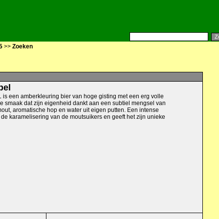
5
>>
Zoeken
pel
 een amberkleuring bier van hoge gisting met een erg volle
ke smaak dat zijn eigenheid dankt aan een subtiel mengsel van
mout, aromatische hop en water uit eigen putten. Een intense
 de karamelisering van de moutsuikers en geeft het zijn unieke