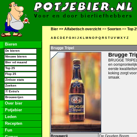
Bier >>
Alfabetisch overzicht
>>
Soorten
>>
Top 2
A
B
C
D
E
F
G
H
I
J
K
L
M
N
O
P
Q
R
S
T
U
V
W
X
Y
Z
Bieren
Brugge Tripel
De bieren
Brugge Tri
Nieuwe bieren
BRUGGE TRIPEL is
Bier vd maand
en oorspronkelij
Top 25
eerste kwaliteits
koking zorgt voor
Flop 25
smaak.
Zinloze stats
Zoeken
Extra's
Brouwerijen
Over bier
Potjebier
Leden
Recepten
Fun
Brouwerij
De Gouden Boom
Games