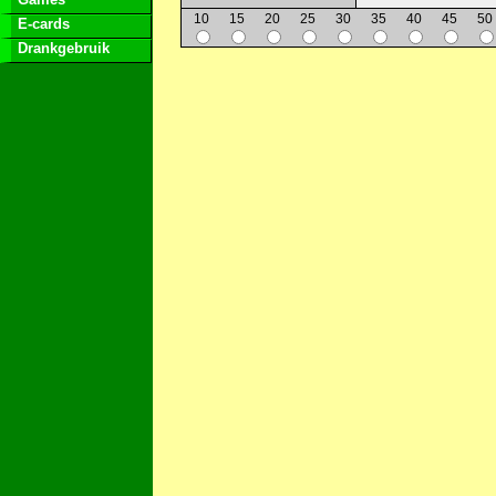
10
15
20
25
30
35
40
45
50
E-cards
Drankgebruik