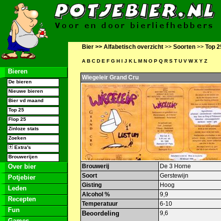
Bier >>
Alfabetisch overzicht
>>
Soorten
>>
Top 2
A
B
C
D
E
F
G
H
I
J
K
L
M
N
O
P
Q
R
S
T
U
V
W
X
Y
Z
Bieren
Wiegeleir Grand Cru
De bieren
Nieuwe bieren
Bier vd maand
Top 25
Flop 25
Zinloze stats
Zoeken
Extra's
Brouwerijen
Over bier
Brouwerij
De 3 Horne
Soort
Gerstewijn
Potjebier
Gisting
Hoog
Leden
Alcohol %
9,9
Recepten
Temperatuur
6-10
Fun
Beoordeling
9,6
Games