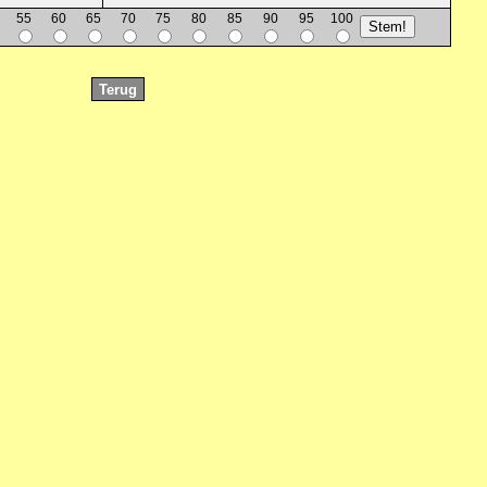
55
60
65
70
75
80
85
90
95
100