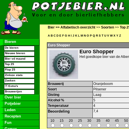
Bier >>
Alfabetisch overzicht
>>
Soorten
>>
Top 2
A
B
C
D
E
F
G
H
I
J
K
L
M
N
O
P
Q
R
S
T
U
V
W
X
Y
Z
Bieren
Euro Shopper
De bieren
Euro Shopper
Nieuwe bieren
Het goedkope bier van de Alber
Bier vd maand
Top 25
Flop 25
Zinloze stats
Zoeken
Brouwerij
Oranjeboom
Extra's
Soort
Pilsener
Brouwerijen
Gisting
Laag
Over bier
Alcohol %
5
Potjebier
Temperatuur
4
Leden
Beoordeling
7,4
Recepten
10
15
20
25
30
35
40
45
50
Fun
Games