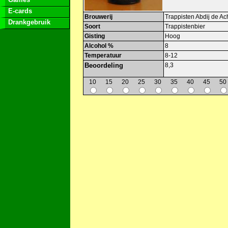
E-cards
Brouwerij
Trappisten Abdij de Ac
Drankgebruik
Soort
Trappistenbier
Gisting
Hoog
Alcohol %
8
Temperatuur
8-12
Beoordeling
8,3
10
15
20
25
30
35
40
45
50