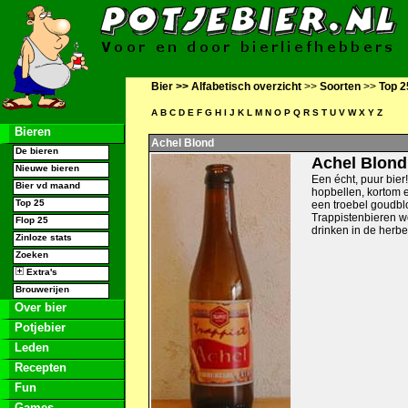
Bier >>
Alfabetisch overzicht
>>
Soorten
>>
Top 2
A
B
C
D
E
F
G
H
I
J
K
L
M
N
O
P
Q
R
S
T
U
V
W
X
Y
Z
Bieren
Achel Blond
De bieren
Achel Blond
Nieuwe bieren
Een écht, puur bier
Bier vd maand
hopbellen, kortom e
Top 25
een troebel goudbl
Trappistenbieren wo
Flop 25
drinken in de herbe
Zinloze stats
Zoeken
Extra's
Brouwerijen
Over bier
Potjebier
Leden
Recepten
Fun
Games