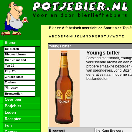
Bier >>
Alfabetisch overzicht
>>
Soorten
>>
Top 2
A
B
C
D
E
F
G
H
I
J
K
L
M
N
O
P
Q
R
S
T
U
V
W
X
Y
Z
Bieren
Youngs bitter
De bieren
Youngs bitter
Nieuwe bieren
Barstend met smaak, Youngs B
Bier vd maand
verfrissende aroma en een bi
Top 25
propere smaak te bezorgen e
van sprongetjes. Jong Bitte
Flop 25
generaties naar moderne sta
Zinloze stats
bestanddelen.
Zoeken
Extra's
Brouwerijen
Over bier
Potjebier
Leden
Recepten
Fun
Brouwerij
the Ram Brewery
Games