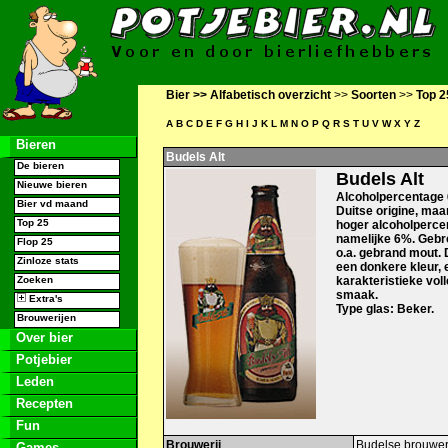
Bier >>
Alfabetisch overzicht
>>
Soorten
>>
Top 2
A
B
C
D
E
F
G
H
I
J
K
L
M
N
O
P
Q
R
S
T
U
V
W
X
Y
Z
Bieren
Budels Alt
De bieren
Budels Alt
Nieuwe bieren
Alcoholpercentage 
Bier vd maand
Duitse origine, maa
Top 25
hoger alcoholperce
namelijke 6%. Geb
Flop 25
o.a. gebrand mout. D
Zinloze stats
een donkere kleur, 
Zoeken
karakteristieke vol
smaak.
Extra's
Type glas: Beker.
Brouwerijen
Over bier
Potjebier
Leden
Recepten
Fun
Brouwerij
Budelse brouwer
Games