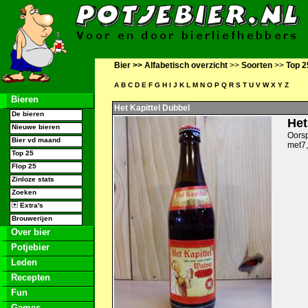
Bier >>
Alfabetisch overzicht
>>
Soorten
>>
Top 2
A
B
C
D
E
F
G
H
I
J
K
L
M
N
O
P
Q
R
S
T
U
V
W
X
Y
Z
Bieren
Het Kapittel Dubbel
De bieren
Het
Nieuwe bieren
Oorsp
Bier vd maand
met7,
Top 25
Flop 25
Zinloze stats
Zoeken
Extra's
Brouwerijen
Over bier
Potjebier
Leden
Recepten
Fun
Games