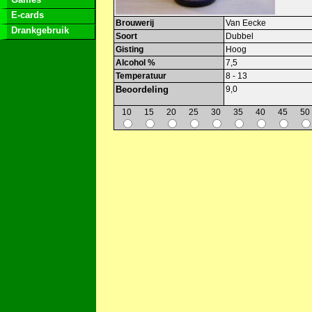
E-cards
Brouwerij
Van Eecke
Drankgebruik
Soort
Dubbel
Gisting
Hoog
Alcohol %
7,5
Temperatuur
8 - 13
Beoordeling
9,0
10
15
20
25
30
35
40
45
50